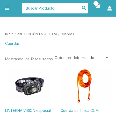
Ir
Buscar
al
por:
contenido
Inicio
/
PROTECCIÓN EN ALTURA
/ Cuerdas
Cuerdas
Mostrando los 12 resultados
Rango
Est
de
pr
precios:
desde
tie
39,92 €
múl
hasta
var
189,23 €
La
op
LINTERNA VISION especial
Cuerda dinámica CLIM
se