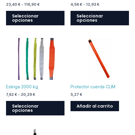
23,40
€
-
116,90
€
4,56
€
-
12,93
€
pueden
pu
elegir
ele
Seleccionar
Seleccionar
opciones
opciones
en
en
la
la
página
pá
Rango
Este
de
de
de
producto
producto
pr
precios:
desde
tiene
7,62 €
múltiples
hasta
variantes.
20,29 €
Las
opciones
Eslinga 2000 kg
Protector cuerda CLIM
se
7,62
€
-
20,29
€
5,27
€
pueden
elegir
Seleccionar
Añadir al carrito
opciones
en
la
página
de