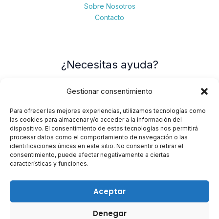
Sobre Nosotros
Contacto
¿Necesitas ayuda?
Gestionar consentimiento
Contacto
Política de devoluciones
Para ofrecer las mejores experiencias, utilizamos tecnologías como
Política de privacidad
las cookies para almacenar y/o acceder a la información del
dispositivo. El consentimiento de estas tecnologías nos permitirá
procesar datos como el comportamiento de navegación o las
identificaciones únicas en este sitio. No consentir o retirar el
consentimiento, puede afectar negativamente a ciertas
Contacto
características y funciones.
Aceptar
C/ Cases Noves, 78 – 17200 Palafrugell (Girona)
info@epis.cat
Denegar
+34 972 302 352