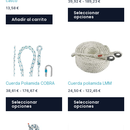
casco
39,92
€
-
189,23
€
pu
13,58
€
ele
Seleccionar
opciones
en
Añadir al carrito
la
pá
de
Rango
Rango
Este
Est
de
de
pr
producto
pr
precios:
precios:
desde
desde
tiene
tie
38,61 €
24,50 €
múltiples
múl
hasta
hasta
variantes.
var
176,67 €
122,45 €
Las
La
opciones
op
Cuerda Poliamida COBRA
Cuerda poliamida LMM
se
se
38,61
€
-
176,67
€
24,50
€
-
122,45
€
pueden
pu
elegir
ele
Seleccionar
Seleccionar
opciones
opciones
en
en
la
la
página
pá
Rango
Rango
Este
Est
de
de
de
de