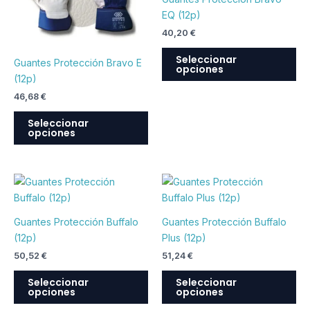
múltiples
múl
EQ (12p)
variantes.
var
40,20
€
Las
La
opciones
op
Seleccionar
Guantes Protección Bravo E
opciones
se
se
(12p)
pueden
pu
46,68
€
elegir
ele
en
en
Seleccionar
opciones
la
la
página
pá
de
de
Este
Est
producto
pr
producto
pr
tiene
tie
Guantes Protección Buffalo
Guantes Protección Buffalo
múltiples
múl
(12p)
Plus (12p)
variantes.
var
50,52
€
51,24
€
Las
La
opciones
op
Seleccionar
Seleccionar
opciones
opciones
se
se
pueden
pu