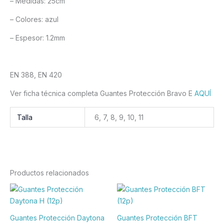
– Medidas: 25cm
– Colores: azul
– Espesor: 1.2mm
EN 388, EN 420
Ver ficha técnica completa Guantes Protección Bravo E
AQUÍ
Talla
6, 7, 8, 9, 10, 11
Productos relacionados
Este
Est
producto
pr
tiene
tie
Guantes Protección Daytona
Guantes Protección BFT
múltiples
múl