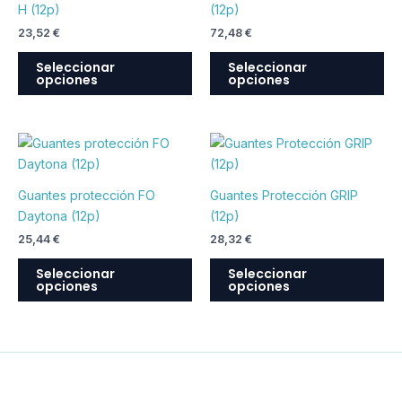
H (12p)
(12p)
variantes.
var
23,52
€
72,48
€
Las
La
opciones
op
Seleccionar
Seleccionar
opciones
opciones
se
se
pueden
pu
elegir
ele
Este
Est
en
en
producto
pr
la
la
tiene
tie
página
pá
Guantes protección FO
Guantes Protección GRIP
múltiples
múl
de
de
Daytona (12p)
(12p)
variantes.
var
producto
pr
25,44
€
28,32
€
Las
La
opciones
op
Seleccionar
Seleccionar
opciones
opciones
se
se
pueden
pu
elegir
ele
en
en
la
la
página
pá