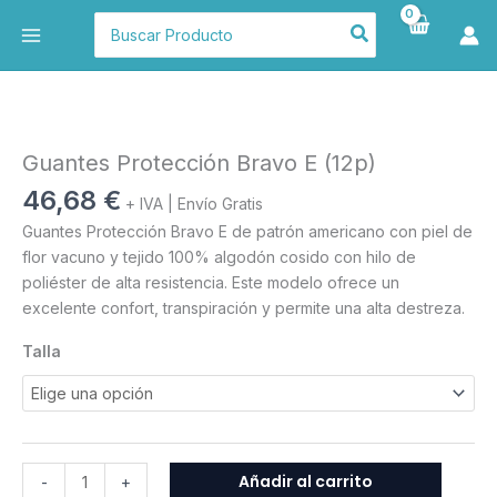
Ir
Buscar
al
por:
contenido
Guantes
Protección
Bravo
Guantes Protección Bravo E (12p)
E
46,68
€
+ IVA | Envío Gratis
(12p)
Guantes Protección Bravo E de patrón americano con piel de
cantidad
flor vacuno y tejido 100% algodón cosido con hilo de
poliéster de alta resistencia. Este modelo ofrece un
excelente confort, transpiración y permite una alta destreza.
Talla
Añadir al carrito
-
+