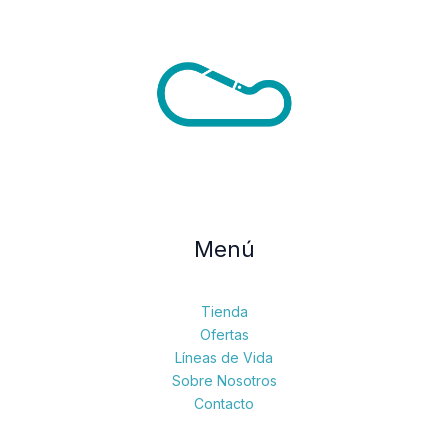
de
de
producto
pr
Menú
Tienda
Ofertas
Líneas de Vida
Sobre Nosotros
Contacto