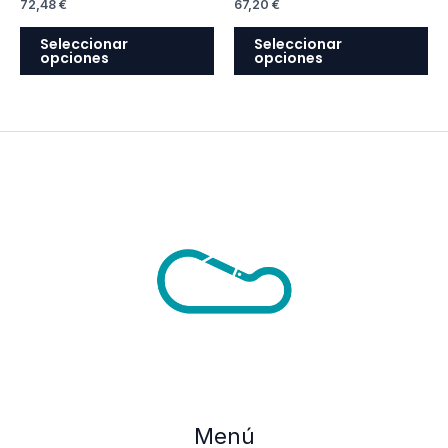
72,48
€
67,20
€
elegir
ele
en
en
Seleccionar
Seleccionar
opciones
opciones
la
la
página
pá
de
de
producto
pr
Menú