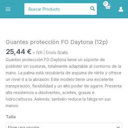
Ir
Buscar
al
por:
contenido
Guantes
protección
FO
Guantes protección FO Daytona (12p)
Daytona
25,44
€
+ IVA | Envío Gratis
(12p)
Guantes protección FO Daytona tiene un soporte de
cantidad
poliéster sin costuras, totalmente adaptable al contorno de la
mano. La palma está recubierta de espuma de nitrilo y ofrece
un nivel 4 a la abrasión. Este modelo tiene una excelente
transpiración, flexibilidad y un alto poder de agarre. Presenta
alta resistencia a disolventes, aceites, grasas e
hidrocarburos. Además, también reduce la fatiga en sus
manos.
Talla