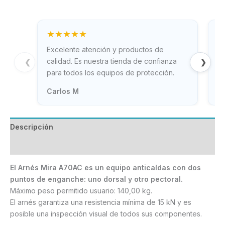
★★★★★
Excelente atención y productos de
Gr
calidad. Es nuestra tienda de confianza
rá
❮
❯
para todos los equipos de protección.
ne
Carlos M
T
Descripción
Información adicional
El Arnés Mira A70AC es un equipo anticaídas con dos
puntos de enganche: uno dorsal y otro pectoral.
Máximo peso permitido usuario: 140,00 kg.
El arnés garantiza una resistencia mínima de 15 kN y es
posible una inspección visual de todos sus componentes.