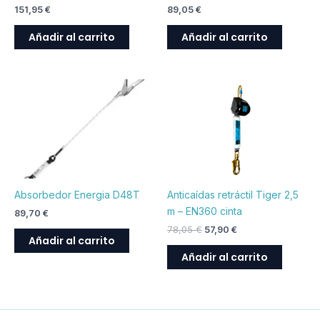
151,95
€
89,05
€
Añadir al carrito
Añadir al carrito
El
El
precio
precio
original
actual
era:
es:
78,05 €.
57,90 €.
Absorbedor Energia D48T
Anticaídas retráctil Tiger 2,5
m – EN360 cinta
89,70
€
78,05
€
57,90
€
Añadir al carrito
Añadir al carrito