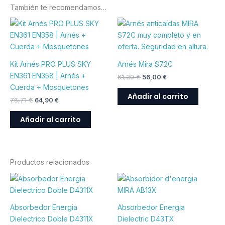
También te recomendamos…
El
El
El
El
precio
precio
precio
precio
original
actual
original
actual
era:
es:
era:
es:
76,71 €.
64,90 €.
61,30 €.
56,00 €.
Kit Arnés PRO PLUS SKY
Arnés Mira S72C
EN361 EN358 | Arnés +
61,30
€
56,00
€
Cuerda + Mosquetones
Añadir al carrito
76,71
€
64,90
€
Añadir al carrito
Productos relacionados
Absorbedor Energia
Absorbedor Energia
Dielectrico Doble D4311X
Dielectric D43TX