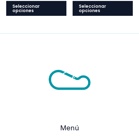
en
en
Seleccionar
Seleccionar
opciones
opciones
la
la
página
pá
de
de
producto
pr
Menú