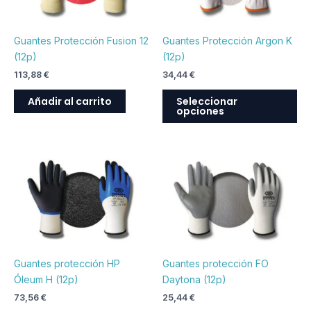
La
op
Guantes Protección Fusion 12
Guantes Protección Argon K
se
(12p)
(12p)
pu
113,88
€
34,44
€
ele
en
Añadir al carrito
Seleccionar
opciones
la
pá
de
Este
Est
pr
producto
pr
tiene
tie
múltiples
múl
variantes.
var
Las
La
opciones
op
Guantes protección HP
Guantes protección FO
se
se
Óleum H (12p)
Daytona (12p)
pueden
pu
73,56
€
25,44
€
elegir
ele