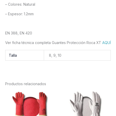
– Colores: Natural
– Espesor: 1.2mm
EN 388, EN 420
Ver ficha técnica completa Guantes Protección Roca XT
AQUÍ
Talla
8, 9, 10
Productos relacionados
Est
pr
tie
múl
var