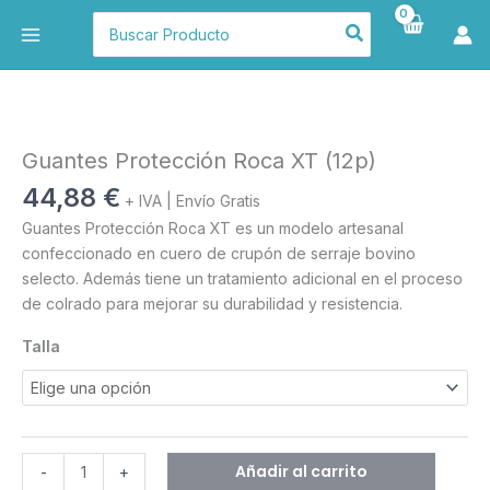
Ir
Buscar
al
por:
contenido
Guantes
Protección
Roca
Guantes Protección Roca XT (12p)
XT
44,88
€
+ IVA | Envío Gratis
(12p)
Guantes Protección Roca XT es un modelo artesanal
cantidad
confeccionado en cuero de crupón de serraje bovino
selecto. Además tiene un tratamiento adicional en el proceso
de colrado para mejorar su durabilidad y resistencia.
Talla
Añadir al carrito
-
+